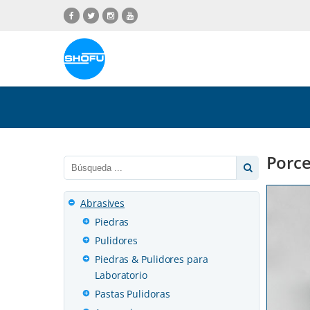
Saltar
Saltar
Saltar
Saltar
al
a
al
a
contenido
navegación
menú
pie
de
de
idiomas
página
Porce
Abrasives
Piedras
Pulidores
Piedras & Pulidores para
Laboratorio
Pastas Pulidoras