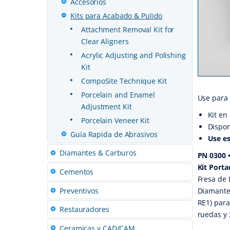
Accesorios
Kits para Acabado & Pulido
Attachment Removal Kit for
Clear Aligners
Acrylic Adjusting and Polishing
Kit
CompoSite Technique Kit
Porcelain and Enamel
Use para 
Adjustment Kit
Kit en
Porcelain Veneer Kit
Dispon
Guia Rapida de Abrasivos
Use es
Diamantes & Carburos
PN 0300 •
Kit Porta
Cementos
Fresa de 
Preventivos
Diamante 
RE1) para
Restauradores
ruedas y 
Ceramicas y CAD/CAM