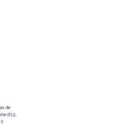
sas de
ite (FL2,
 3