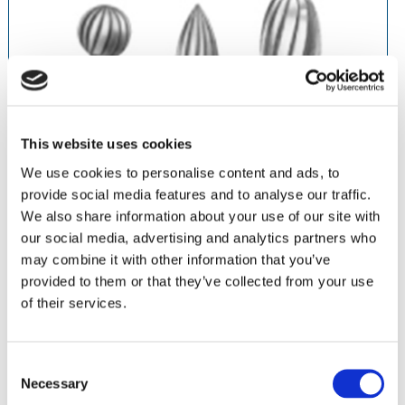
This website uses cookies
We use cookies to personalise content and ads, to
provide social media features and to analyse our traffic.
We also share information about your use of our site with
Diseñadas para reducir y terminar
our social media, advertising and analytics partners who
Fresas de alta calidad de 10 y 12 estrías con carburo de
may combine it with other information that you’ve
tungsteno en la punta y mandril de acero inoxidable
provided to them or that they’ve collected from your use
Terminado de superficies en toda clase de materiales
of their services.
restauradores, para anteriores y posteriores
Velocidad máxima 450,000 rpm
Use Fresas de Carburo Robot FG para terminar:
todo tipo
Consent
de materiales restauradores
Necessary
Selection