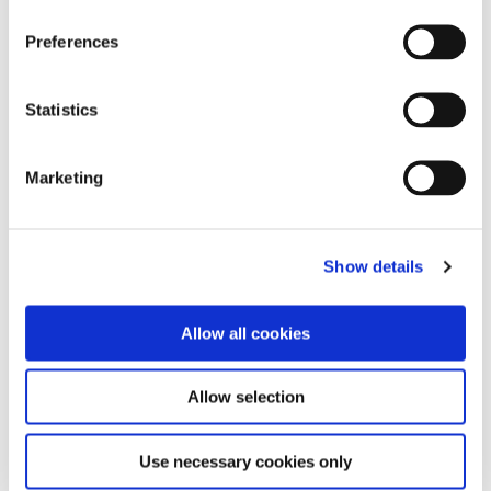
Información del producto
Preferences
Robot Carbide FG Finishers Charts
Haga clic aquí para ver el gráfico
Statistics
Abrasives
Marketing
Diamantes & Carburos
Diamonds
Carbides
Show details
Robot Carbide FG Finishers
Robot Carbide CTF-FG Finishers
Allow all cookies
Robot Carbide HP Cutters
Robot Carbide General Information
Allow selection
Cementos
Use necessary cookies only
Preventivos