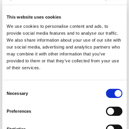
This website uses cookies
We use cookies to personalise content and ads, to
provide social media features and to analyse our traffic.
We also share information about your use of our site with
our social media, advertising and analytics partners who
may combine it with other information that you’ve
provided to them or that they’ve collected from your use
of their services.
Consent
Información del producto
Necessary
Selection
Super-Snap Rainbow Technique Kit Chart
Preferences
Haga clic aquí para ver el gráfico
Instrucciones de uso
Statistics