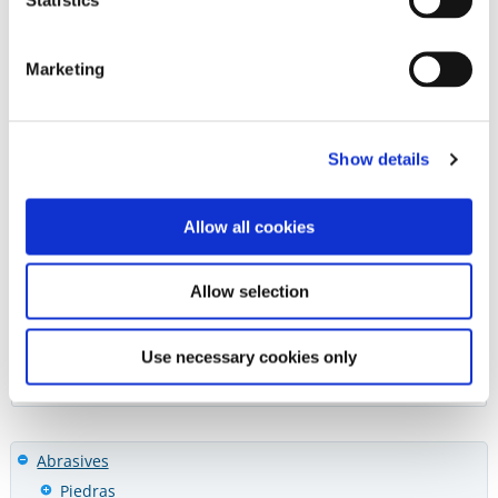
Super-Snap Rainbow Technique Kit
Marketing
Rotary Instruments
Super-Snap // Version 6
Show details
Guía de Referencia Rápida
Allow all cookies
Guidelines for Placing Removing Attachments
Allow selection
Artículos
Dental Advisor Editors Choice Beautifill II LS 5+
Use necessary cookies only
Abrasives
Piedras