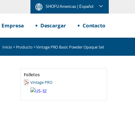
SHOFU Americas
| Español
Empresa
Descargar
Contacto
Inicio
>
Producto
> Vintage PRO Basic Powder Opaque Set
Folletos
Vintage PRO