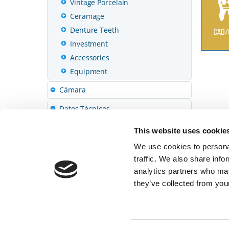
Vintage Porcelain
Ceramage
Denture Teeth
Investment
Accessories
Equipment
Cámara
Datos Técnicos
This website uses cookie
We use cookies to personal
traffic. We also share info
analytics partners who may
they’ve collected from your
© 2026 SHOFU INC.
Página principal